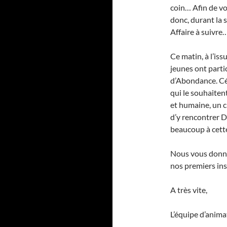
coin… Afin de voi
donc, durant la 
Affaire à suivre
Ce matin, à l’is
jeunes ont parti
d’Abondance. Cél
qui le souhaiten
et humaine, un c
d’y rencontrer D
beaucoup à cett
Nous vous donner
nos premiers inst
A très vite,
L’équipe d’anima