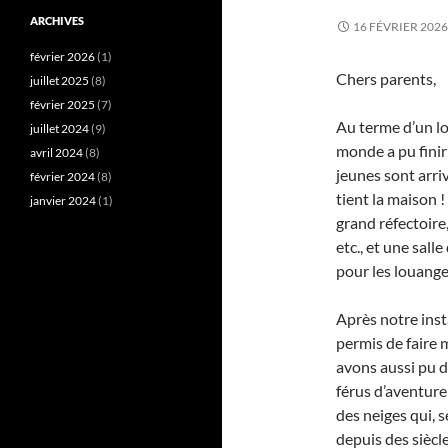
ARCHIVES
16 FÉVRIER 2026
février 2026
(1)
Chers parents,
juillet 2025
(8)
février 2025
(7)
Au terme d’un lo
juillet 2024
(9)
monde a pu finir
avril 2024
(8)
jeunes sont arriv
février 2024
(8)
tient la maison !
janvier 2024
(1)
grand réfectoire
etc., et une sal
pour les louanges
Après notre insta
permis de faire 
avons aussi pu d
férus d’aventur
des neiges qui, 
depuis des siècle